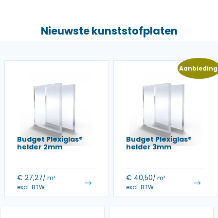
Nieuwste kunststofplaten
Aanbieding
Budget Plexiglas®
Budget Plexiglas®
helder 2mm
helder 3mm
€
27,27
€
40,50
/ m²
/ m²
excl. BTW
excl. BTW