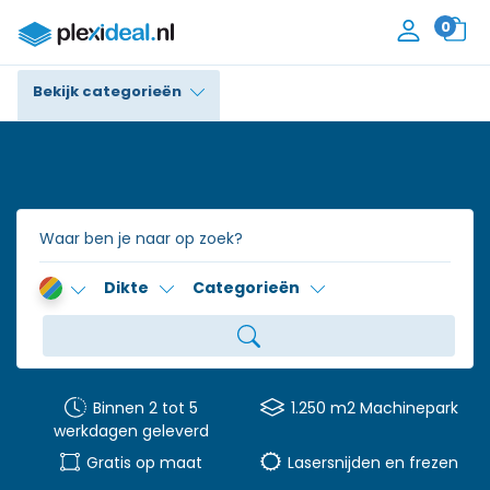
0
Bekijk categorieën
Plexiglas®
Polycarbonaat
Trespa® / HPL
Dikte
Categorieën
Alupanel / Dibond®
Polyethyleen
PVC Schuim
Binnen 2 tot 5
1.250 m2 Machinepark
werkdagen geleverd
Accessoires
Gratis op maat
Lasersnijden en frezen
Contact