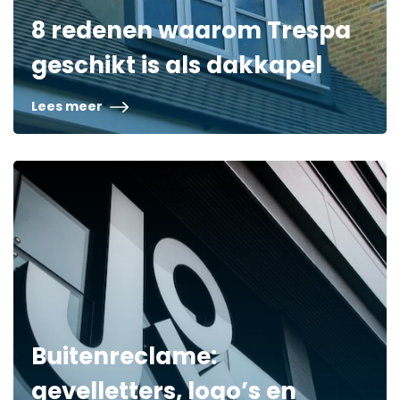
8 redenen waarom Trespa
geschikt is als dakkapel
Lees meer
Buitenreclame:
gevelletters, logo’s en