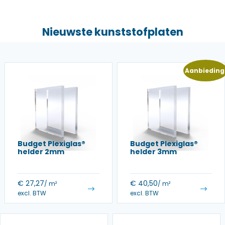
Nieuwste kunststofplaten
Aanbieding
Budget Plexiglas®
Budget Plexiglas®
helder 2mm
helder 3mm
€
27,27
€
40,50
/ m²
/ m²
excl. BTW
excl. BTW