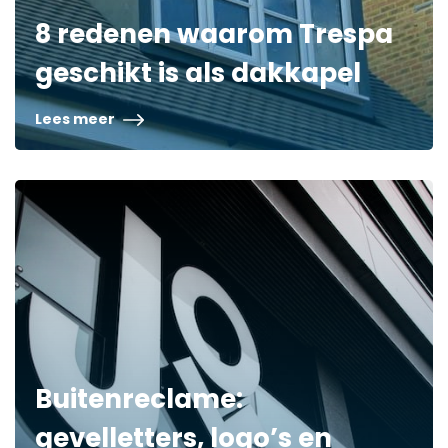
8 redenen waarom Trespa
geschikt is als dakkapel
Lees meer
Buitenreclame:
gevelletters, logo’s en