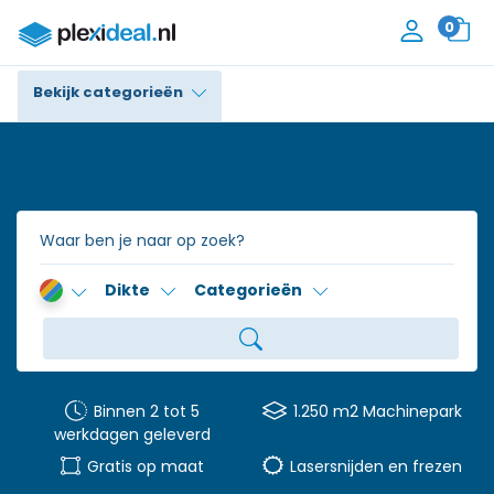
0
Bekijk categorieën
Plexiglas®
Polycarbonaat
Trespa® / HPL
Dikte
Categorieën
Alupanel / Dibond®
Polyethyleen
PVC Schuim
Binnen 2 tot 5
1.250 m2 Machinepark
werkdagen geleverd
Accessoires
Gratis op maat
Lasersnijden en frezen
Contact