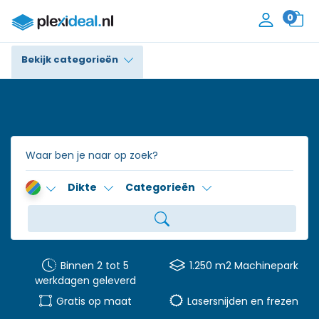
0
Bekijk categorieën
Plexiglas®
Polycarbonaat
Trespa® / HPL
Dikte
Categorieën
Alupanel / Dibond®
Polyethyleen
PVC Schuim
Binnen 2 tot 5
1.250 m2 Machinepark
werkdagen geleverd
Accessoires
Gratis op maat
Lasersnijden en frezen
Contact