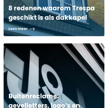
8 redenen waarom Trespa
geschikt is als dakkapel
Lees meer
Buitenreclame:
gevelletters, logo’s en