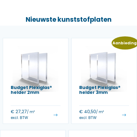
Nieuwste kunststofplaten
Aanbieding
Budget Plexiglas®
Budget Plexiglas®
helder 2mm
helder 3mm
€
27,27
€
40,50
/ m²
/ m²
excl. BTW
excl. BTW