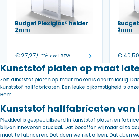
Budget Plexiglas® helder
Budget 
2mm
3mm
€
27,27
/ m²
€
40,5
excl. BTW
Kunststof platen op maat lat
Zelf kunststof platen op maat maken is enorm lastig. Daa
kunststof halffabricaten. Een leuke bijkomstigheid is onz
Hem
Kunststof halffabricaten van 
Plexideal is gespecialiseerd in kunststof platen en fabr
blijven innoveren cruciaal. Dat beseffen wij maar al te
maat te fabriceren. Dat doen we niet alleen. Dat doen w