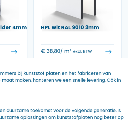
helder 4mm
HPL wit RAL 9010 3mm
€
38,80
/ m²
excl. BTW
 immers bij kunststof platen en het fabriceren van
 op maat maken, hanteren we een snelle levering. Óók in
n een duurzame toekomst voor de volgende generatie, is
r duurzame oplossingen om kunststofplaten nog beter op