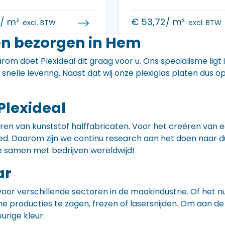
0
/ m²
€
53,72
/ m²
excl. BTW
excl. BTW
en bezorgen in Hem
rom doet Plexideal dit graag voor u. Ons specialisme ligt
e snelle levering. Naast dat wij onze plexiglas platen dus
Plexideal
iceren van kunststof halffabricaten. Voor het creëren va
 goed. Daarom zijn we continu research aan het doen naa
e samen met bedrijven wereldwijd!
ar
voor verschillende sectoren in de maakindustrie. Of het 
ne producties te zagen, frezen of lasersnijden. Om aan de
eurige kleur.