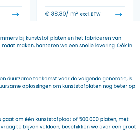
€
38,80
/ m²
excl. BTW
 immers bij kunststof platen en het fabriceren van
 op maat maken, hanteren we een snelle levering. Óók in
n een duurzame toekomst voor de volgende generatie, is
r duurzame oplossingen om kunststofplaten nog beter op
nu gaat om één kunststofplaat of 500.000 platen, met
 vraag te blijven voldoen, beschikken we over een groot