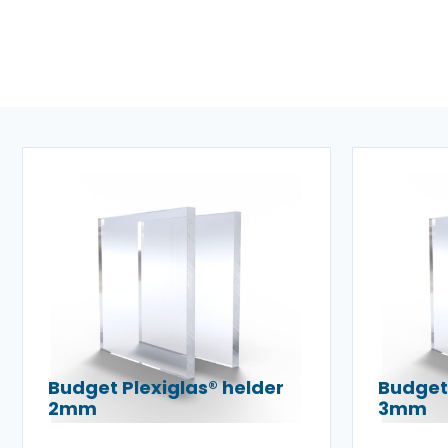
Budget Plexiglas® helder
Budget 
2mm
3mm