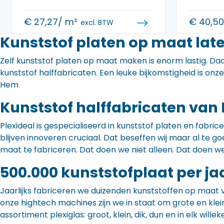
€
27,27
/ m²
€
40,5
excl. BTW
Kunststof platen op maat lat
Zelf kunststof platen op maat maken is enorm lastig. Daa
kunststof halffabricaten. Een leuke bijkomstigheid is onz
Hem
Kunststof halffabricaten van 
Plexideal is gespecialiseerd in kunststof platen en fabr
blijven innoveren cruciaal. Dat beseffen wij maar al te
maat te fabriceren. Dat doen we niet alleen. Dat doen w
500.000 kunststofplaat per ja
Jaarlijks fabriceren we duizenden kunststoffen op maat 
onze hightech machines zijn we in staat om grote en klei
assortiment plexiglas: groot, klein, dik, dun en in elk willek