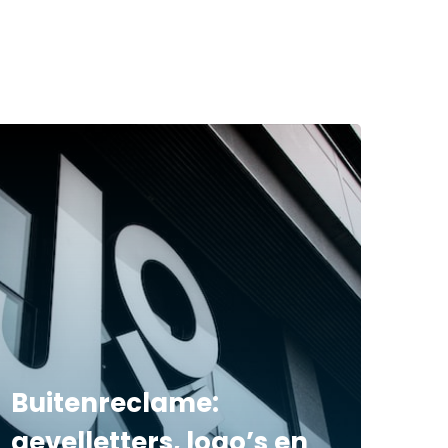
Buitenreclame:
gevelletters, logo’s en