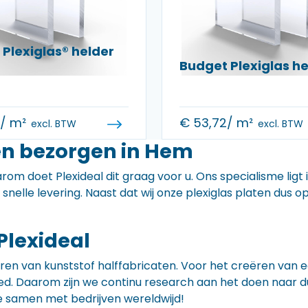
Plexiglas® helder
Budget Plexiglas 
0
/ m²
€
53,72
/ m²
excl. BTW
excl. BTW
en bezorgen in Hem
rom doet Plexideal dit graag voor u. Ons specialisme ligt
e snelle levering. Naast dat wij onze plexiglas platen dus
Plexideal
iceren van kunststof halffabricaten. Voor het creëren va
 goed. Daarom zijn we continu research aan het doen naa
e samen met bedrijven wereldwijd!