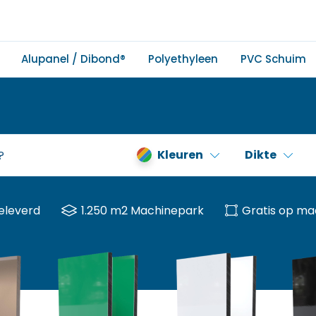
Alupanel / Dibond®
Polyethyleen
PVC Schuim
Kleuren
Dikte
eleverd
1.250 m2 Machinepark
Gratis op ma