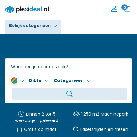
0
Bekijk categorieën
Plexiglas®
Polycarbonaat
Trespa® / HPL
Dikte
Categorieën
Alupanel / Dibond®
Polyethyleen
PVC Schuim
Binnen 2 tot 5
1.250 m2 Machinepark
werkdagen geleverd
Accessoires
Gratis op maat
Lasersnijden en frezen
Contact