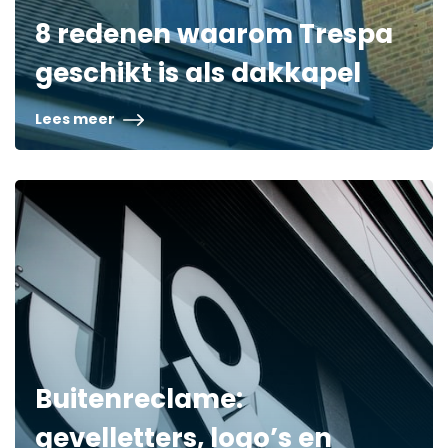
8 redenen waarom Trespa
geschikt is als dakkapel
Lees meer
Buitenreclame:
gevelletters, logo’s en