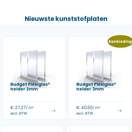
Nieuwste kunststofplaten
Aanbieding
Budget Plexiglas®
Budget Plexiglas®
helder 2mm
helder 3mm
€
27,27
€
40,50
/ m²
/ m²
excl. BTW
excl. BTW