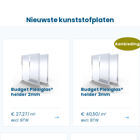
Nieuwste kunststofplaten
Aanbieding
Budget Plexiglas®
Budget Plexiglas®
helder 2mm
helder 3mm
€
27,27
€
40,50
/ m²
/ m²
excl. BTW
excl. BTW