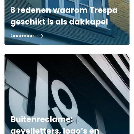
8 redenen waarom Trespa
geschikt is als dakkapel
Lees meer
Buitenreclame:
gevelletters, logo’s en