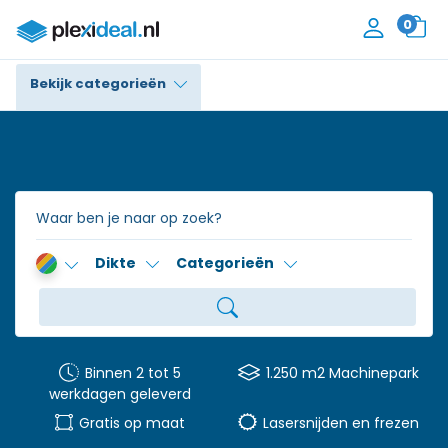
0
Bekijk categorieën
Plexiglas®
Polycarbonaat
Trespa® / HPL
Dikte
Categorieën
Alupanel / Dibond®
Polyethyleen
PVC Schuim
Binnen 2 tot 5
1.250 m2 Machinepark
werkdagen geleverd
Accessoires
Gratis op maat
Lasersnijden en frezen
Contact