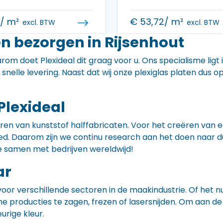
0
/ m²
€
53,72
/ m²
excl. BTW
excl. BTW
n bezorgen in Rijsenhout
rom doet Plexideal dit graag voor u. Ons specialisme ligt
e snelle levering. Naast dat wij onze plexiglas platen dus
Plexideal
iceren van kunststof halffabricaten. Voor het creëren va
 goed. Daarom zijn we continu research aan het doen naa
e samen met bedrijven wereldwijd!
ar
voor verschillende sectoren in de maakindustrie. Of het 
ne producties te zagen, frezen of lasersnijden. Om aan de
eurige kleur.