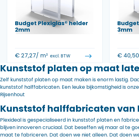
Budget Plexiglas® helder
Budget 
2mm
3mm
€
27,27
/ m²
€
40,5
excl. BTW
Kunststof platen op maat late
Zelf kunststof platen op maat maken is enorm lastig. Daa
kunststof halffabricaten. Een leuke bijkomstigheid is onz
Rijsenhout
Kunststof halffabricaten van 
Plexideal is gespecialiseerd in kunststof platen en fabr
blijven innoveren cruciaal. Dat beseffen wij maar al te
maat te fabriceren. Dat doen we niet alleen. Dat doen w