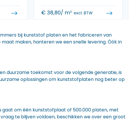
€
38,80
/ m²
excl. BTW
 immers bij kunststof platen en het fabriceren van
 op maat maken, hanteren we een snelle levering. Óók in
n een duurzame toekomst voor de volgende generatie, is
r duurzame oplossingen om kunststofplaten nog beter op
nu gaat om één kunststofplaat of 500.000 platen, met
 vraag te blijven voldoen, beschikken we over een groot