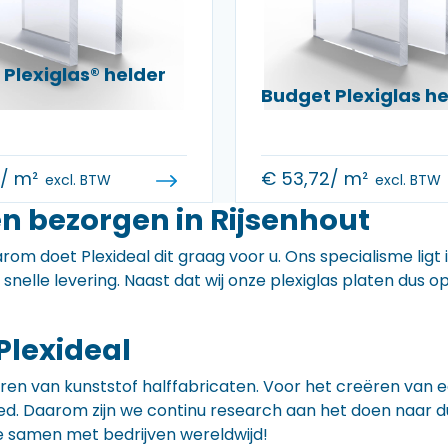
Plexiglas® helder
Budget Plexiglas 
0
/ m²
€
53,72
/ m²
excl. BTW
excl. BTW
n bezorgen in Rijsenhout
rom doet Plexideal dit graag voor u. Ons specialisme ligt
e snelle levering. Naast dat wij onze plexiglas platen dus
Plexideal
iceren van kunststof halffabricaten. Voor het creëren va
 goed. Daarom zijn we continu research aan het doen naa
e samen met bedrijven wereldwijd!