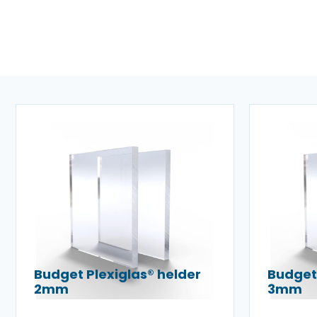
Budget Plexiglas® helder
Budget 
2mm
3mm