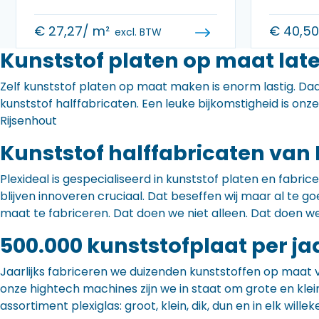
€
27,27
/ m²
€
40,5
excl. BTW
Kunststof platen op maat late
Zelf kunststof platen op maat maken is enorm lastig. Daa
kunststof halffabricaten. Een leuke bijkomstigheid is onz
Rijsenhout
Kunststof halffabricaten van 
Plexideal is gespecialiseerd in kunststof platen en fabr
blijven innoveren cruciaal. Dat beseffen wij maar al te
maat te fabriceren. Dat doen we niet alleen. Dat doen w
500.000 kunststofplaat per ja
Jaarlijks fabriceren we duizenden kunststoffen op maat 
onze hightech machines zijn we in staat om grote en klei
assortiment plexiglas: groot, klein, dik, dun en in elk willek