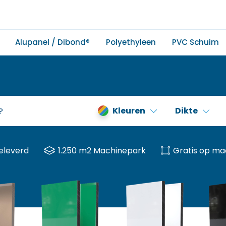
Alupanel / Dibond®
Polyethyleen
PVC Schuim
Kleuren
Dikte
eleverd
1.250 m2 Machinepark
Gratis op ma