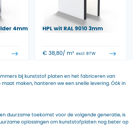
helder 4mm
HPL wit RAL 9010 3mm
€
38,80
/ m²
excl. BTW
 immers bij kunststof platen en het fabriceren van
 op maat maken, hanteren we een snelle levering. Óók in
n een duurzame toekomst voor de volgende generatie, is
r duurzame oplossingen om kunststofplaten nog beter op