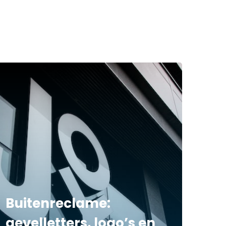
Buitenreclame:
gevelletters, logo’s en