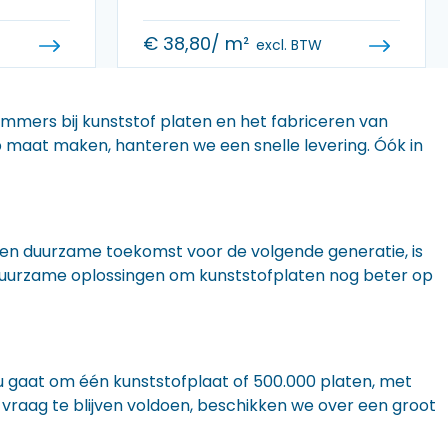
€
38,80
/ m²
excl. BTW
 immers bij kunststof platen en het fabriceren van
 op maat maken, hanteren we een snelle levering. Óók in
n een duurzame toekomst voor de volgende generatie, is
r duurzame oplossingen om kunststofplaten nog beter op
nu gaat om één kunststofplaat of 500.000 platen, met
 vraag te blijven voldoen, beschikken we over een groot