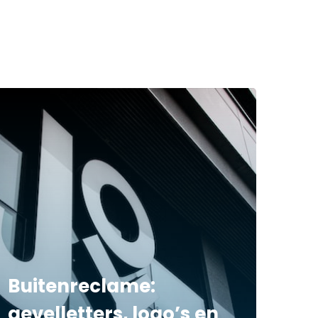
Buitenreclame:
gevelletters, logo’s en