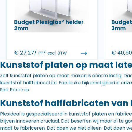
Budget Plexiglas® helder
Budget 
2mm
3mm
€
27,27
/ m²
€
40,5
excl. BTW
Kunststof platen op maat late
Zelf kunststof platen op maat maken is enorm lastig. Daa
kunststof halffabricaten. Een leuke bijkomstigheid is onz
Sint Pancras
Kunststof halffabricaten van 
Plexideal is gespecialiseerd in kunststof platen en fabr
blijven innoveren cruciaal. Dat beseffen wij maar al te
maat te fabriceren. Dat doen we niet alleen. Dat doen w