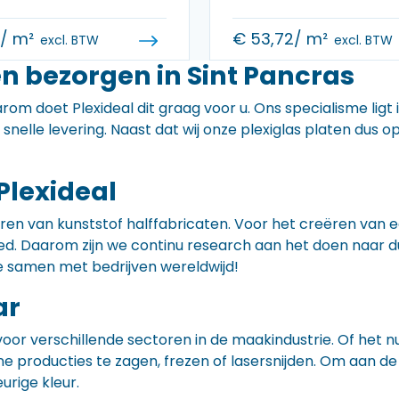
0
/ m²
€
53,72
/ m²
excl. BTW
excl. BTW
n bezorgen in Sint Pancras
rom doet Plexideal dit graag voor u. Ons specialisme ligt
e snelle levering. Naast dat wij onze plexiglas platen dus
Plexideal
iceren van kunststof halffabricaten. Voor het creëren va
 goed. Daarom zijn we continu research aan het doen naa
e samen met bedrijven wereldwijd!
ar
voor verschillende sectoren in de maakindustrie. Of het 
ne producties te zagen, frezen of lasersnijden. Om aan de
eurige kleur.