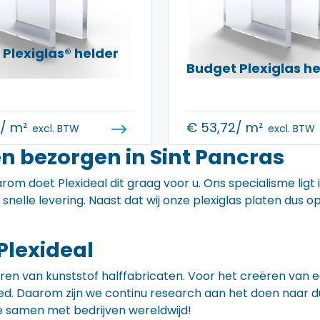
Plexiglas® helder
Budget Plexiglas 
0
/ m²
€
53,72
/ m²
excl. BTW
excl. BTW
n bezorgen in Sint Pancras
rom doet Plexideal dit graag voor u. Ons specialisme ligt
e snelle levering. Naast dat wij onze plexiglas platen dus
Plexideal
iceren van kunststof halffabricaten. Voor het creëren va
 goed. Daarom zijn we continu research aan het doen naa
e samen met bedrijven wereldwijd!