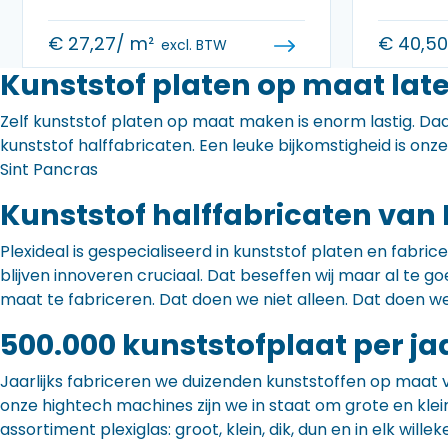
€
27,27
/ m²
€
40,5
excl. BTW
Kunststof platen op maat late
Zelf kunststof platen op maat maken is enorm lastig. Daa
kunststof halffabricaten. Een leuke bijkomstigheid is onz
Sint Pancras
Kunststof halffabricaten van 
Plexideal is gespecialiseerd in kunststof platen en fabr
blijven innoveren cruciaal. Dat beseffen wij maar al te
maat te fabriceren. Dat doen we niet alleen. Dat doen w
500.000 kunststofplaat per ja
Jaarlijks fabriceren we duizenden kunststoffen op maat 
onze hightech machines zijn we in staat om grote en klei
assortiment plexiglas: groot, klein, dik, dun en in elk willek