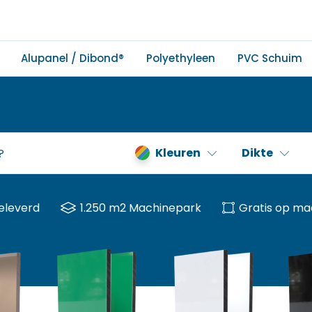
Alupanel / Dibond®
Polyethyleen
PVC Schuim
Kleuren
Dikte
eleverd
1.250 m2 Machinepark
Gratis op ma