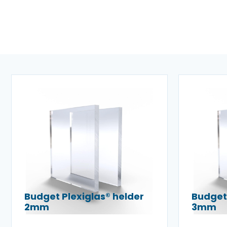
Budget Plexiglas® helder
Budget 
2mm
3mm