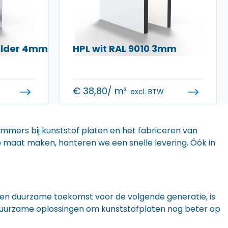
helder 4mm
HPL wit RAL 9010 3mm
€
38,80
/ m²
excl. BTW
 immers bij kunststof platen en het fabriceren van
 op maat maken, hanteren we een snelle levering. Óók in
n een duurzame toekomst voor de volgende generatie, is
r duurzame oplossingen om kunststofplaten nog beter op