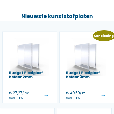
Nieuwste kunststofplaten
Aanbieding
Budget Plexiglas®
Budget Plexiglas®
helder 2mm
helder 3mm
€
27,27
€
40,50
/ m²
/ m²
excl. BTW
excl. BTW