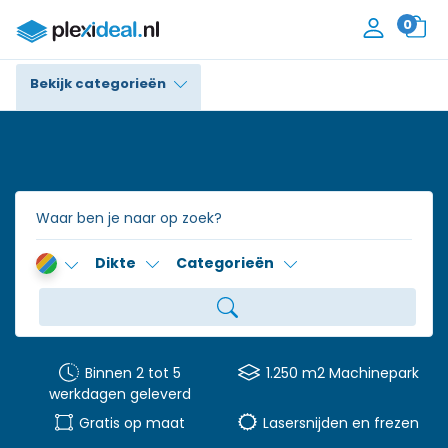
0
Bekijk categorieën
Plexiglas®
Polycarbonaat
Trespa® / HPL
Dikte
Categorieën
Alupanel / Dibond®
Polyethyleen
PVC Schuim
Binnen 2 tot 5
1.250 m2 Machinepark
werkdagen geleverd
Accessoires
Gratis op maat
Lasersnijden en frezen
Contact