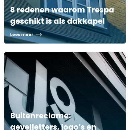
8 redenen waarom Trespa
geschikt is als dakkapel
Lees meer
Buitenreclame:
gevelletters, logo’s en