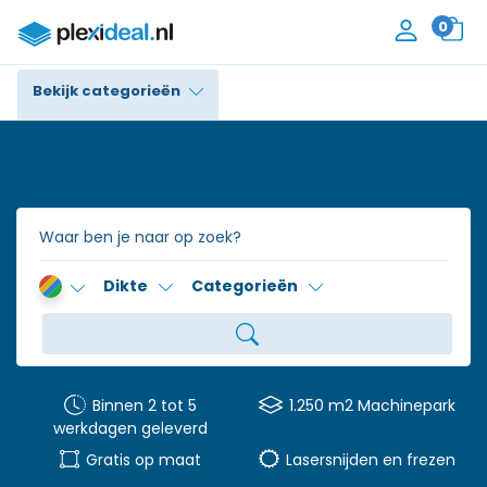
0
Bekijk categorieën
Plexiglas®
Polycarbonaat
Trespa® / HPL
Dikte
Categorieën
Alupanel / Dibond®
Polyethyleen
PVC Schuim
Binnen 2 tot 5
1.250 m2 Machinepark
werkdagen geleverd
Accessoires
Gratis op maat
Lasersnijden en frezen
Contact