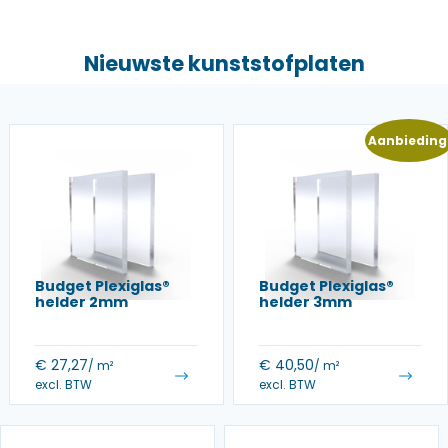
Nieuwste kunststofplaten
Aanbieding
Budget Plexiglas®
Budget Plexiglas®
helder 2mm
helder 3mm
€
27,27
€
40,50
/ m²
/ m²
excl. BTW
excl. BTW