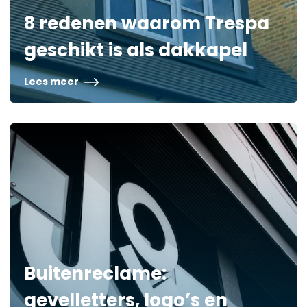
8 redenen waarom Trespa
geschikt is als dakkapel
Lees meer
Buitenreclame:
gevelletters, logo’s en