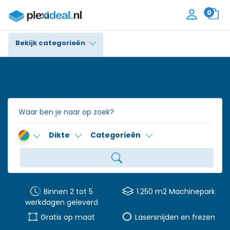
0
Bekijk categorieën
Plexiglas®
Polycarbonaat
Trespa® / HPL
Dikte
Categorieën
Alupanel / Dibond®
Polyethyleen
PVC Schuim
Binnen 2 tot 5
1.250 m2 Machinepark
werkdagen geleverd
Accessoires
Gratis op maat
Lasersnijden en frezen
Contact