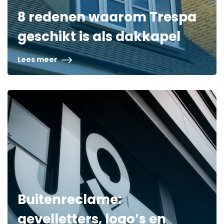
8 redenen waarom Trespa
geschikt is als dakkapel
Lees meer
Buitenreclame:
gevelletters, logo’s en