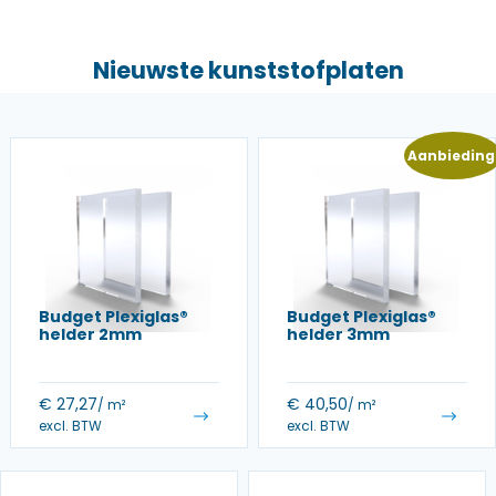
Nieuwste kunststofplaten
Aanbieding
Budget Plexiglas®
Budget Plexiglas®
helder 2mm
helder 3mm
€
27,27
€
40,50
/ m²
/ m²
excl. BTW
excl. BTW