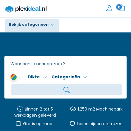
0
Bekijk categorieën
Plexiglas®
Polycarbonaat
Trespa® / HPL
Dikte
Categorieën
Alupanel / Dibond®
Polyethyleen
PVC Schuim
Binnen 2 tot 5
1.250 m2 Machinepark
werkdagen geleverd
Accessoires
Gratis op maat
Lasersnijden en frezen
Contact