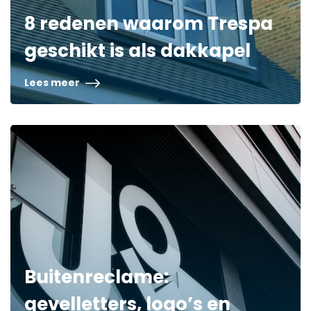
8 redenen waarom Trespa
geschikt is als dakkapel
Lees meer
Buitenreclame:
gevelletters, logo’s en