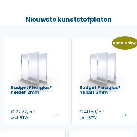
Nieuwste kunststofplaten
Aanbieding
Budget Plexiglas®
Budget Plexiglas®
helder 2mm
helder 3mm
€
27,27
€
40,50
/ m²
/ m²
excl. BTW
excl. BTW