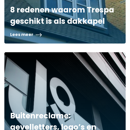
8 redenen waarom Trespa
geschikt is als dakkapel
Lees meer
Buitenreclame:
gevelletters, logo’s en