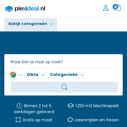
0
Bekijk categorieën
Plexiglas®
Polycarbonaat
Trespa® / HPL
Dikte
Categorieën
Alupanel / Dibond®
Polyethyleen
PVC Schuim
Binnen 2 tot 5
1.250 m2 Machinepark
werkdagen geleverd
Accessoires
Gratis op maat
Lasersnijden en frezen
Contact