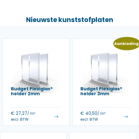
Nieuwste kunststofplaten
Aanbieding
Budget Plexiglas®
Budget Plexiglas®
helder 2mm
helder 3mm
€
27,27
€
40,50
/ m²
/ m²
excl. BTW
excl. BTW