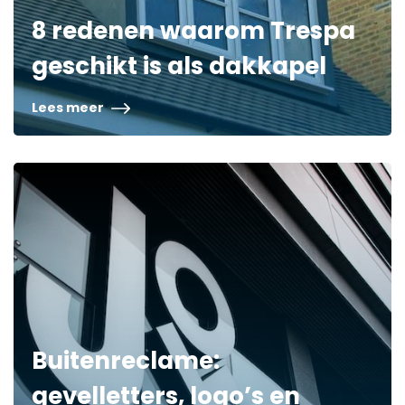
8 redenen waarom Trespa
geschikt is als dakkapel
Lees meer
Buitenreclame:
gevelletters, logo’s en