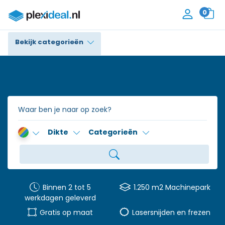
0
Bekijk categorieën
Plexiglas®
Polycarbonaat
Trespa® / HPL
Dikte
Categorieën
Alupanel / Dibond®
Polyethyleen
PVC Schuim
Binnen 2 tot 5
1.250 m2 Machinepark
werkdagen geleverd
Accessoires
Gratis op maat
Lasersnijden en frezen
Contact