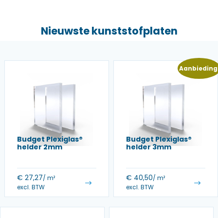
Nieuwste kunststofplaten
Aanbieding
Budget Plexiglas®
Budget Plexiglas®
helder 2mm
helder 3mm
€
27,27
€
40,50
/ m²
/ m²
excl. BTW
excl. BTW