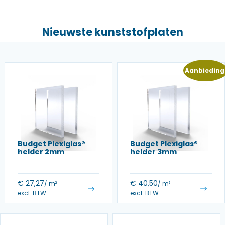
Nieuwste kunststofplaten
Aanbieding
Budget Plexiglas®
Budget Plexiglas®
helder 2mm
helder 3mm
€
27,27
€
40,50
/ m²
/ m²
excl. BTW
excl. BTW