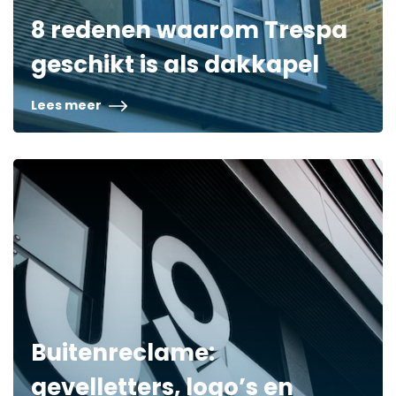
8 redenen waarom Trespa
geschikt is als dakkapel
Lees meer
Buitenreclame:
gevelletters, logo’s en