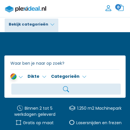
0
Bekijk categorieën
Plexiglas®
Polycarbonaat
Trespa® / HPL
Dikte
Categorieën
Alupanel / Dibond®
Polyethyleen
PVC Schuim
Binnen 2 tot 5
1.250 m2 Machinepark
werkdagen geleverd
Accessoires
Gratis op maat
Lasersnijden en frezen
Contact