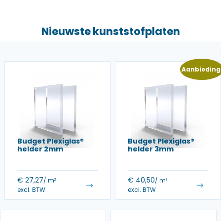
Nieuwste kunststofplaten
Aanbieding
Budget Plexiglas®
Budget Plexiglas®
helder 2mm
helder 3mm
€
27,27
€
40,50
/ m²
/ m²
excl. BTW
excl. BTW