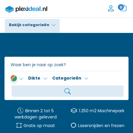
0
Bekijk categorieën
Plexiglas®
Polycarbonaat
Trespa® / HPL
Dikte
Categorieën
Alupanel / Dibond®
Polyethyleen
PVC Schuim
Binnen 2 tot 5
1.250 m2 Machinepark
werkdagen geleverd
Accessoires
Gratis op maat
Lasersnijden en frezen
Contact