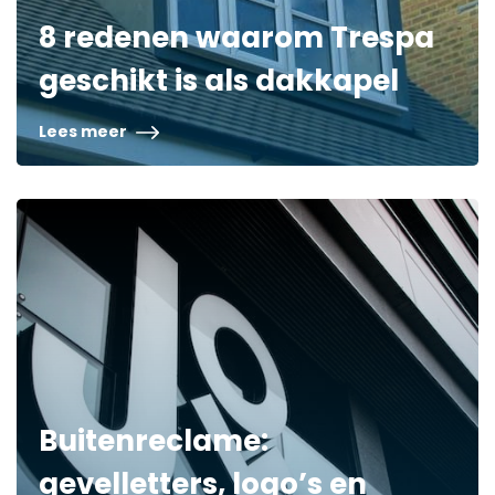
8 redenen waarom Trespa
geschikt is als dakkapel
Lees meer
Buitenreclame:
gevelletters, logo’s en