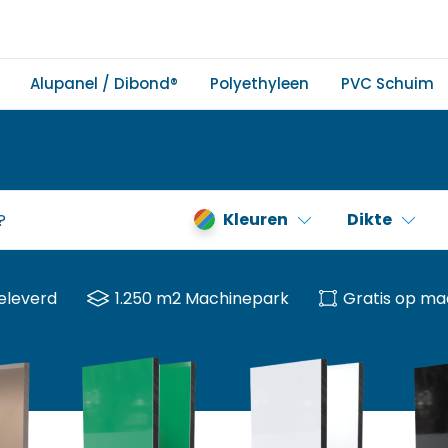
Alupanel / Dibond®
Polyethyleen
PVC Schuim
Kleuren
Dikte
eleverd
1.250 m2 Machinepark
Gratis op ma