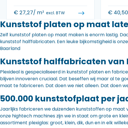
€
27,27
/ m²
€
40,5
excl. BTW
Kunststof platen op maat lat
Zelf kunststof platen op maat maken is enorm lastig. Daa
kunststof halffabricaten. Een leuke bijkomstigheid is onz
Baarland
Kunststof halffabricaten van 
Plexideal is gespecialiseerd in kunststof platen en fabr
blijven innoveren cruciaal. Dat beseffen wij maar al te
maat te fabriceren. Dat doen we niet alleen. Dat doen w
500.000 kunststofplaat per ja
Jaarlijks fabriceren we duizenden kunststoffen op maat 
onze hightech machines zijn we in staat om grote en klei
assortiment plexiglas: groot, klein, dik, dun en in elk willek