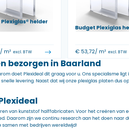
Plexiglas® helder
Budget Plexiglas 
0
/ m²
€
53,72
/ m²
excl. BTW
excl. BTW
en bezorgen in Baarland
rom doet Plexideal dit graag voor u. Ons specialisme ligt
e snelle levering. Naast dat wij onze plexiglas platen dus
Plexideal
iceren van kunststof halffabricaten. Voor het creëren va
 goed. Daarom zijn we continu research aan het doen naa
e samen met bedrijven wereldwijd!