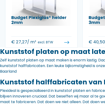
Budget Plexiglas® helder
Budget 
2mm
3mm
€
27,27
/ m²
€
40,5
excl. BTW
Kunststof platen op maat lat
Zelf kunststof platen op maat maken is enorm lastig. Daa
kunststof halffabricaten. Een leuke bijkomstigheid is onz
Baarland
Kunststof halffabricaten van 
Plexideal is gespecialiseerd in kunststof platen en fabr
blijven innoveren cruciaal. Dat beseffen wij maar al te
maat te fabriceren. Dat doen we niet alleen. Dat doen w