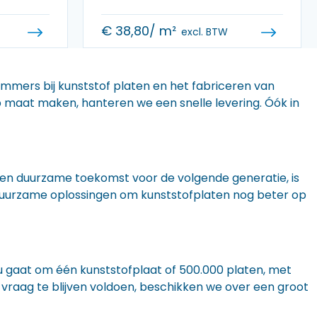
€
38,80
/ m²
excl. BTW
 immers bij kunststof platen en het fabriceren van
 op maat maken, hanteren we een snelle levering. Óók in
n een duurzame toekomst voor de volgende generatie, is
r duurzame oplossingen om kunststofplaten nog beter op
nu gaat om één kunststofplaat of 500.000 platen, met
 vraag te blijven voldoen, beschikken we over een groot