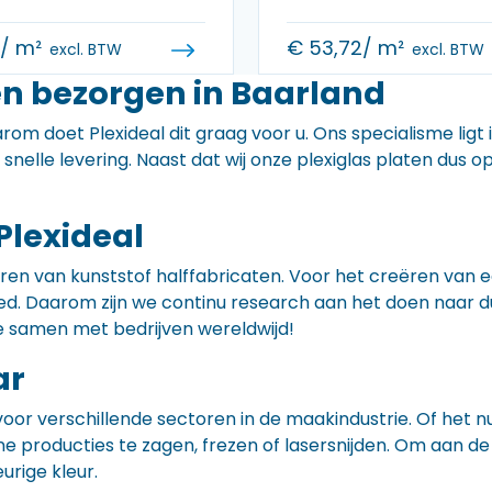
0
/ m²
€
53,72
/ m²
excl. BTW
excl. BTW
en bezorgen in Baarland
rom doet Plexideal dit graag voor u. Ons specialisme ligt
e snelle levering. Naast dat wij onze plexiglas platen dus
Plexideal
iceren van kunststof halffabricaten. Voor het creëren va
 goed. Daarom zijn we continu research aan het doen naa
e samen met bedrijven wereldwijd!
ar
voor verschillende sectoren in de maakindustrie. Of het 
ne producties te zagen, frezen of lasersnijden. Om aan de
eurige kleur.