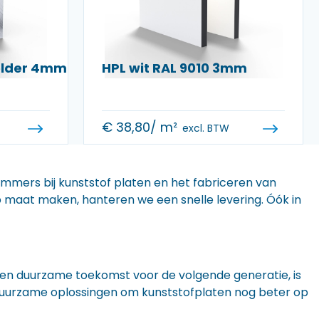
helder 4mm
HPL wit RAL 9010 3mm
€
38,80
/ m²
excl. BTW
 immers bij kunststof platen en het fabriceren van
 op maat maken, hanteren we een snelle levering. Óók in
n een duurzame toekomst voor de volgende generatie, is
r duurzame oplossingen om kunststofplaten nog beter op