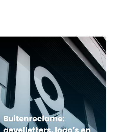
Buitenreclame:
gevelletters, logo’s en