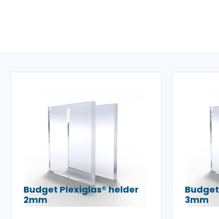
Budget Plexiglas® helder
Budget 
2mm
3mm