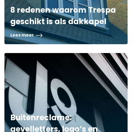
8 redenen waarom Trespa
geschikt is als dakkapel
Lees meer
Buitenreclame:
gevelletters, logo’s en