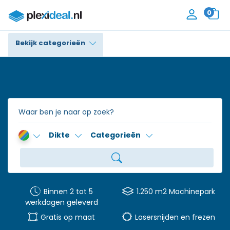
0
Bekijk categorieën
Plexiglas®
Polycarbonaat
Trespa® / HPL
Dikte
Categorieën
Alupanel / Dibond®
Polyethyleen
PVC Schuim
Binnen 2 tot 5
1.250 m2 Machinepark
werkdagen geleverd
Accessoires
Gratis op maat
Lasersnijden en frezen
Contact