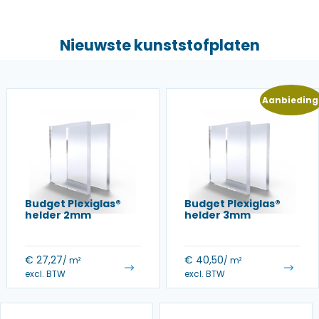
Nieuwste kunststofplaten
Aanbieding
Budget Plexiglas®
Budget Plexiglas®
helder 2mm
helder 3mm
€
27,27
€
40,50
/ m²
/ m²
excl. BTW
excl. BTW