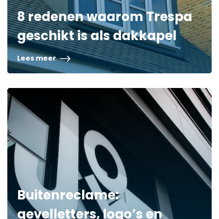
8 redenen waarom Trespa
geschikt is als dakkapel
Lees meer
Buitenreclame:
gevelletters, logo’s en