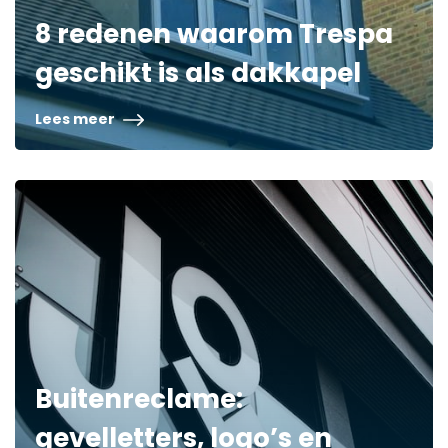
8 redenen waarom Trespa
geschikt is als dakkapel
Lees meer
Buitenreclame:
gevelletters, logo’s en