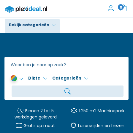
0
Bekijk categorieën
Plexiglas®
Polycarbonaat
Trespa® / HPL
Dikte
Categorieën
Alupanel / Dibond®
Polyethyleen
PVC Schuim
Binnen 2 tot 5
1.250 m2 Machinepark
werkdagen geleverd
Accessoires
Gratis op maat
Lasersnijden en frezen
Contact