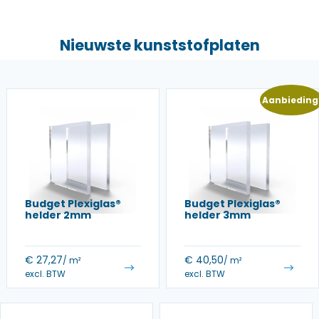
Nieuwste kunststofplaten
Aanbieding
Budget Plexiglas®
Budget Plexiglas®
helder 2mm
helder 3mm
€
27,27
€
40,50
/ m²
/ m²
excl. BTW
excl. BTW