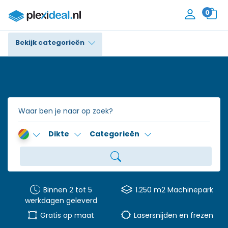
0
Bekijk categorieën
Plexiglas®
Polycarbonaat
Trespa® / HPL
Dikte
Categorieën
Alupanel / Dibond®
Polyethyleen
PVC Schuim
Binnen 2 tot 5
1.250 m2 Machinepark
werkdagen geleverd
Accessoires
Gratis op maat
Lasersnijden en frezen
Contact