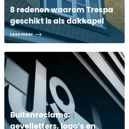
8 redenen waarom Trespa
geschikt is als dakkapel
Lees meer
Buitenreclame:
gevelletters, logo’s en