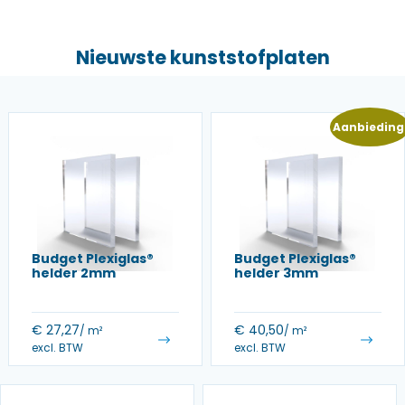
Nieuwste kunststofplaten
Aanbieding
Budget Plexiglas®
Budget Plexiglas®
helder 2mm
helder 3mm
€
27,27
€
40,50
/ m²
/ m²
excl. BTW
excl. BTW