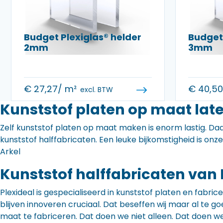
Budget Plexiglas® helder
Budget 
2mm
3mm
€
27,27
/ m²
€
40,5
excl. BTW
Kunststof platen op maat late
Zelf kunststof platen op maat maken is enorm lastig. Daa
kunststof halffabricaten. Een leuke bijkomstigheid is onz
Arkel
Kunststof halffabricaten van 
Plexideal is gespecialiseerd in kunststof platen en fabr
blijven innoveren cruciaal. Dat beseffen wij maar al te
maat te fabriceren. Dat doen we niet alleen. Dat doen w