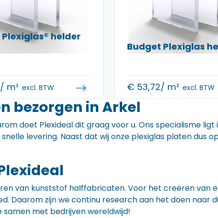
Plexiglas® helder
Budget Plexiglas 
0
/ m²
€
53,72
/ m²
excl. BTW
excl. BTW
n bezorgen in Arkel
rom doet Plexideal dit graag voor u. Ons specialisme ligt
e snelle levering. Naast dat wij onze plexiglas platen dus
Plexideal
iceren van kunststof halffabricaten. Voor het creëren va
 goed. Daarom zijn we continu research aan het doen naa
e samen met bedrijven wereldwijd!