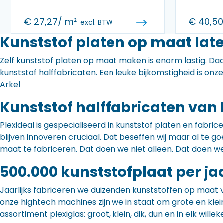
€
27,27
/ m²
€
40,5
excl. BTW
Kunststof platen op maat late
Zelf kunststof platen op maat maken is enorm lastig. Daa
kunststof halffabricaten. Een leuke bijkomstigheid is onz
Arkel
Kunststof halffabricaten van 
Plexideal is gespecialiseerd in kunststof platen en fabr
blijven innoveren cruciaal. Dat beseffen wij maar al te
maat te fabriceren. Dat doen we niet alleen. Dat doen w
500.000 kunststofplaat per ja
Jaarlijks fabriceren we duizenden kunststoffen op maat 
onze hightech machines zijn we in staat om grote en klei
assortiment plexiglas: groot, klein, dik, dun en in elk willek