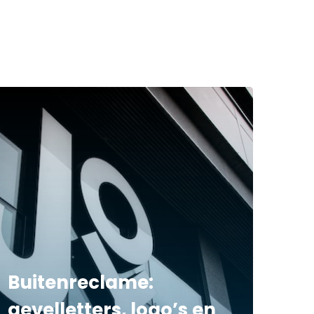
Buitenreclame:
gevelletters, logo’s en