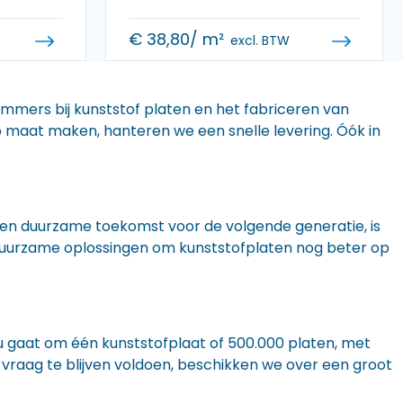
€
38,80
/ m²
excl. BTW
 immers bij kunststof platen en het fabriceren van
 op maat maken, hanteren we een snelle levering. Óók in
n een duurzame toekomst voor de volgende generatie, is
r duurzame oplossingen om kunststofplaten nog beter op
nu gaat om één kunststofplaat of 500.000 platen, met
 vraag te blijven voldoen, beschikken we over een groot