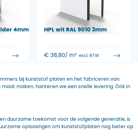
helder 4mm
HPL wit RAL 9010 3mm
€
38,80
/ m²
excl. BTW
 immers bij kunststof platen en het fabriceren van
 op maat maken, hanteren we een snelle levering. Óók in
n een duurzame toekomst voor de volgende generatie, is
r duurzame oplossingen om kunststofplaten nog beter op