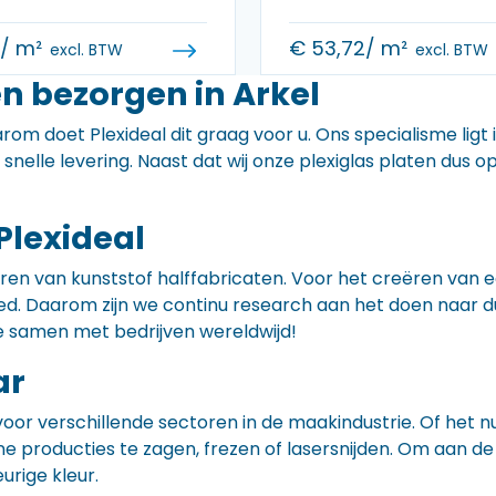
0
/ m²
€
53,72
/ m²
excl. BTW
excl. BTW
n bezorgen in Arkel
rom doet Plexideal dit graag voor u. Ons specialisme ligt
e snelle levering. Naast dat wij onze plexiglas platen dus
Plexideal
iceren van kunststof halffabricaten. Voor het creëren va
 goed. Daarom zijn we continu research aan het doen naa
e samen met bedrijven wereldwijd!
ar
voor verschillende sectoren in de maakindustrie. Of het 
ne producties te zagen, frezen of lasersnijden. Om aan de
eurige kleur.