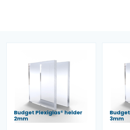
Budget Plexiglas® helder
Budget 
2mm
3mm