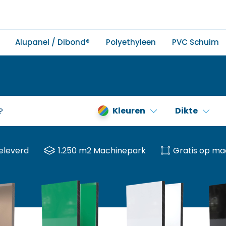
Alupanel / Dibond®
Polyethyleen
PVC Schuim
Kleuren
Dikte
eleverd
1.250 m2 Machinepark
Gratis op ma