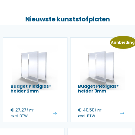
Nieuwste kunststofplaten
Aanbieding
Budget Plexiglas®
Budget Plexiglas®
helder 2mm
helder 3mm
€
27,27
€
40,50
/ m²
/ m²
excl. BTW
excl. BTW