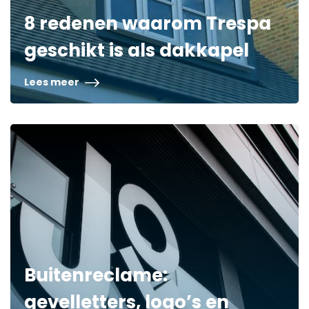
8 redenen waarom Trespa
geschikt is als dakkapel
Lees meer
Buitenreclame:
gevelletters, logo’s en