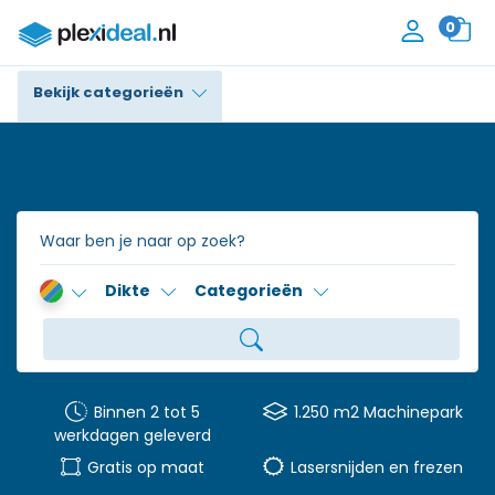
0
Bekijk categorieën
Plexiglas®
Polycarbonaat
Trespa® / HPL
Dikte
Categorieën
Alupanel / Dibond®
Polyethyleen
PVC Schuim
Binnen 2 tot 5
1.250 m2 Machinepark
werkdagen geleverd
Accessoires
Gratis op maat
Lasersnijden en frezen
Contact