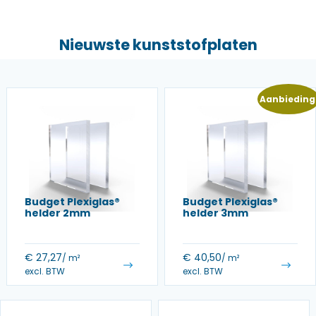
Nieuwste kunststofplaten
Aanbieding
Budget Plexiglas®
Budget Plexiglas®
helder 2mm
helder 3mm
€
27,27
€
40,50
/ m²
/ m²
excl. BTW
excl. BTW