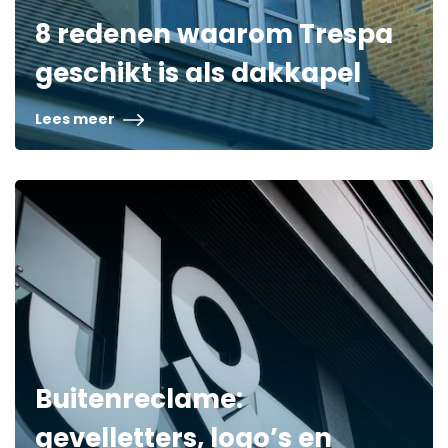
8 redenen waarom Trespa
geschikt is als dakkapel
Lees meer
Buitenreclame:
gevelletters, logo’s en