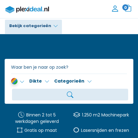
0
Bekijk categorieën
Plexiglas®
Polycarbonaat
Trespa® / HPL
Dikte
Categorieën
Alupanel / Dibond®
Polyethyleen
PVC Schuim
Binnen 2 tot 5
1.250 m2 Machinepark
werkdagen geleverd
Accessoires
Gratis op maat
Lasersnijden en frezen
Contact