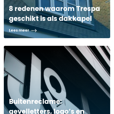
8 redenen waarom Trespa
geschikt is als dakkapel
Lees meer
Buitenreclame:
gevelletters, logo’s en