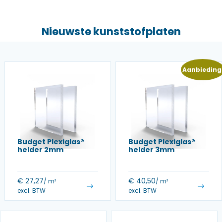
Nieuwste kunststofplaten
Aanbieding
Budget Plexiglas®
Budget Plexiglas®
helder 2mm
helder 3mm
€
27,27
€
40,50
/ m²
/ m²
excl. BTW
excl. BTW