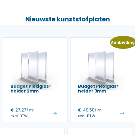
Nieuwste kunststofplaten
Aanbieding
Budget Plexiglas®
Budget Plexiglas®
helder 2mm
helder 3mm
€
27,27
€
40,50
/ m²
/ m²
excl. BTW
excl. BTW