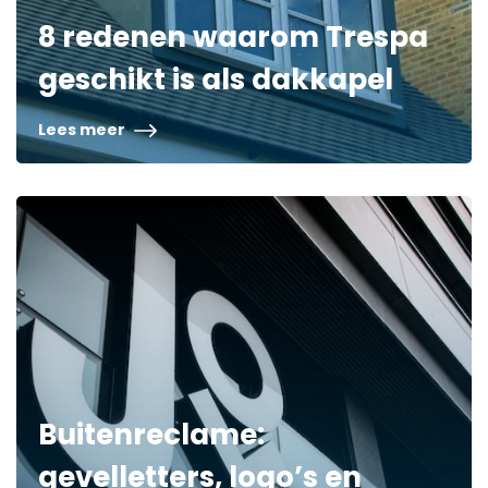
8 redenen waarom Trespa
geschikt is als dakkapel
Lees meer
Buitenreclame:
gevelletters, logo’s en