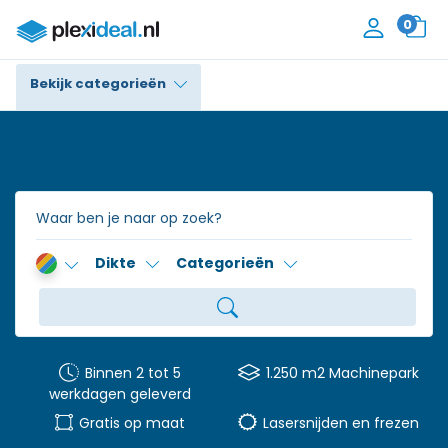
0
Bekijk categorieën
Plexiglas®
Polycarbonaat
Trespa® / HPL
Dikte
Categorieën
Alupanel / Dibond®
Polyethyleen
PVC Schuim
Binnen 2 tot 5
1.250 m2 Machinepark
werkdagen geleverd
Accessoires
Gratis op maat
Lasersnijden en frezen
Contact