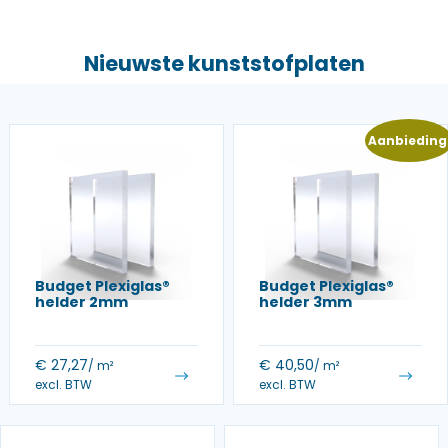
Nieuwste kunststofplaten
Aanbieding
Budget Plexiglas®
Budget Plexiglas®
helder 2mm
helder 3mm
€
27,27
€
40,50
/ m²
/ m²
excl. BTW
excl. BTW