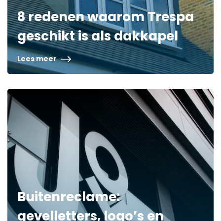
8 redenen waarom Trespa
geschikt is als dakkapel
Lees meer
Buitenreclame:
gevelletters, logo’s en