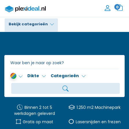
0
Bekijk categorieën
Plexiglas®
Polycarbonaat
Trespa® / HPL
Dikte
Categorieën
Alupanel / Dibond®
Polyethyleen
PVC Schuim
Binnen 2 tot 5
1.250 m2 Machinepark
werkdagen geleverd
Accessoires
Gratis op maat
Lasersnijden en frezen
Contact