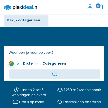
0
Bekijk categorieën
Plexiglas®
Polycarbonaat
Trespa® / HPL
Dikte
Categorieën
Alupanel / Dibond®
Polyethyleen
PVC Schuim
Binnen 2 tot 5
1.250 m2 Machinepark
werkdagen geleverd
Accessoires
Gratis op maat
Lasersnijden en frezen
Contact