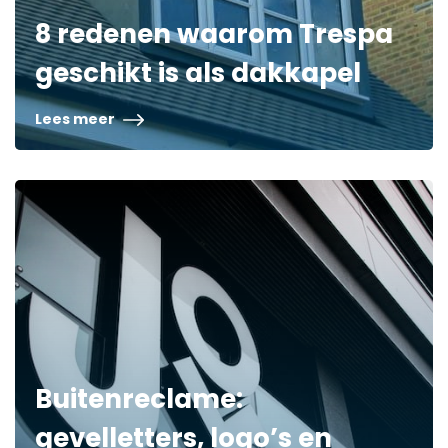
8 redenen waarom Trespa
geschikt is als dakkapel
Lees meer
Buitenreclame:
gevelletters, logo’s en