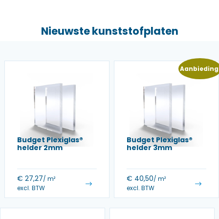
Nieuwste kunststofplaten
Aanbieding
Budget Plexiglas®
Budget Plexiglas®
helder 2mm
helder 3mm
€
27,27
€
40,50
/ m²
/ m²
excl. BTW
excl. BTW