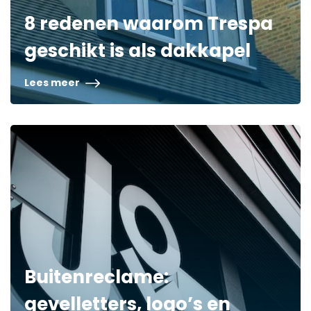
8 redenen waarom Trespa
geschikt is als dakkapel
Lees meer
Buitenreclame:
gevelletters, logo’s en