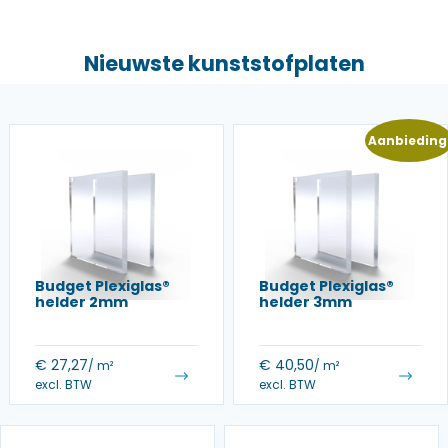
Nieuwste kunststofplaten
Aanbieding
Budget Plexiglas®
Budget Plexiglas®
helder 2mm
helder 3mm
€
27,27
€
40,50
/ m²
/ m²
excl. BTW
excl. BTW