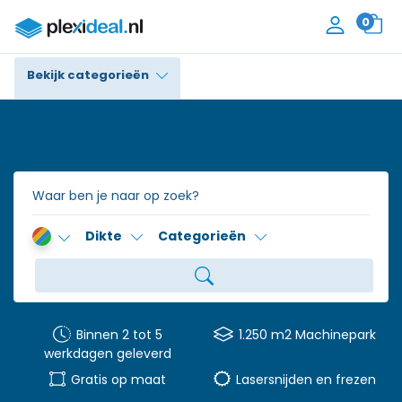
0
Bekijk categorieën
Plexiglas®
Polycarbonaat
Trespa® / HPL
Dikte
Categorieën
Alupanel / Dibond®
Polyethyleen
PVC Schuim
Binnen 2 tot 5
1.250 m2 Machinepark
werkdagen geleverd
Accessoires
Gratis op maat
Lasersnijden en frezen
Contact