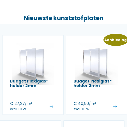
Nieuwste kunststofplaten
Aanbieding
Budget Plexiglas®
Budget Plexiglas®
helder 2mm
helder 3mm
€
27,27
€
40,50
/ m²
/ m²
excl. BTW
excl. BTW