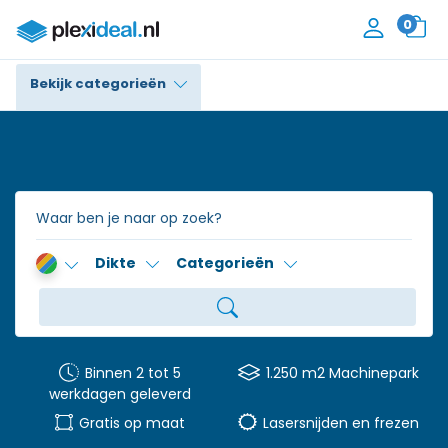
0
Bekijk categorieën
Plexiglas®
Polycarbonaat
Trespa® / HPL
Dikte
Categorieën
Alupanel / Dibond®
Polyethyleen
PVC Schuim
Binnen 2 tot 5
1.250 m2 Machinepark
werkdagen geleverd
Accessoires
Gratis op maat
Lasersnijden en frezen
Contact