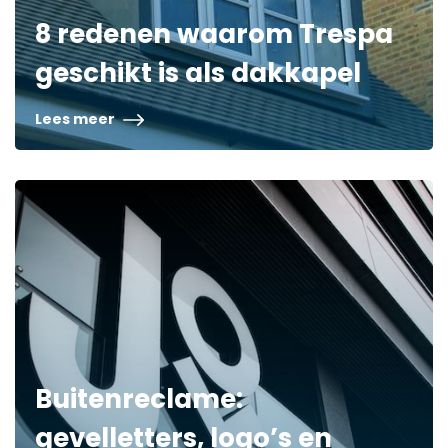
8 redenen waarom Trespa
geschikt is als dakkapel
Lees meer
Buitenreclame:
gevelletters, logo’s en