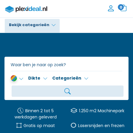
0
Bekijk categorieën
Plexiglas®
Polycarbonaat
Trespa® / HPL
Dikte
Categorieën
Alupanel / Dibond®
Polyethyleen
PVC Schuim
Binnen 2 tot 5
1.250 m2 Machinepark
werkdagen geleverd
Accessoires
Gratis op maat
Lasersnijden en frezen
Contact