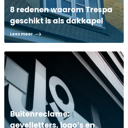
8 redenen waarom Trespa
geschikt is als dakkapel
Lees meer
Buitenreclame:
gevelletters, logo’s en