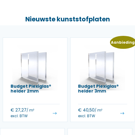
Nieuwste kunststofplaten
Aanbieding
Budget Plexiglas®
Budget Plexiglas®
helder 2mm
helder 3mm
€
27,27
€
40,50
/ m²
/ m²
excl. BTW
excl. BTW