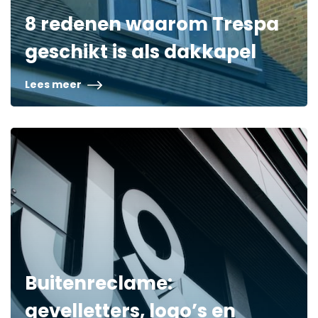
8 redenen waarom Trespa
geschikt is als dakkapel
Lees meer
Buitenreclame:
gevelletters, logo’s en