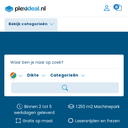
0
Bekijk categorieën
Plexiglas®
Polycarbonaat
Trespa® / HPL
Dikte
Categorieën
Alupanel / Dibond®
Polyethyleen
PVC Schuim
Binnen 2 tot 5
1.250 m2 Machinepark
werkdagen geleverd
Accessoires
Gratis op maat
Lasersnijden en frezen
Contact