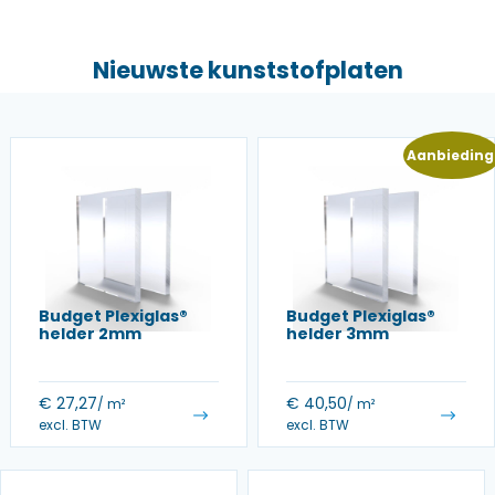
Nieuwste kunststofplaten
Aanbieding
Budget Plexiglas®
Budget Plexiglas®
helder 2mm
helder 3mm
€
27,27
€
40,50
/ m²
/ m²
excl. BTW
excl. BTW