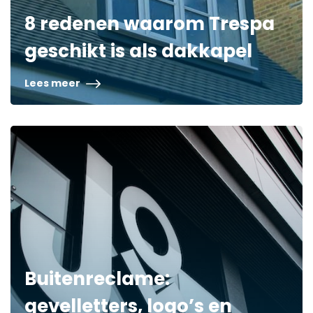
8 redenen waarom Trespa
geschikt is als dakkapel
Lees meer
Buitenreclame:
gevelletters, logo’s en