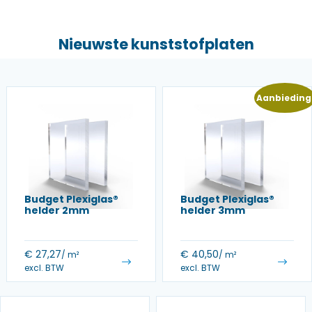
Nieuwste kunststofplaten
Aanbieding
Budget Plexiglas®
Budget Plexiglas®
helder 2mm
helder 3mm
€
27,27
€
40,50
/ m²
/ m²
excl. BTW
excl. BTW