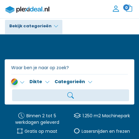
0
Bekijk categorieën
Plexiglas®
Polycarbonaat
Trespa® / HPL
Dikte
Categorieën
Alupanel / Dibond®
Polyethyleen
PVC Schuim
Binnen 2 tot 5
1.250 m2 Machinepark
werkdagen geleverd
Accessoires
Gratis op maat
Lasersnijden en frezen
Contact