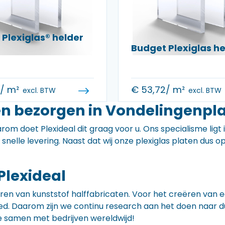
Plexiglas® helder
Budget Plexiglas 
0
/ m²
€
53,72
/ m²
excl. BTW
excl. BTW
en bezorgen in Vondelingenpl
rom doet Plexideal dit graag voor u. Ons specialisme ligt
e snelle levering. Naast dat wij onze plexiglas platen dus
Plexideal
iceren van kunststof halffabricaten. Voor het creëren va
 goed. Daarom zijn we continu research aan het doen naa
e samen met bedrijven wereldwijd!