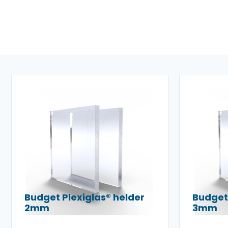
Budget Plexiglas® helder
Budget 
2mm
3mm