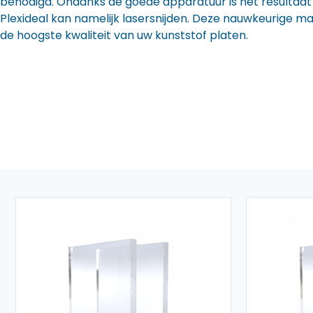
benodigd. Ondanks de goede apparatuur is het resultaat to
Plexideal kan namelijk lasersnijden. Deze nauwkeurige m
de hoogste kwaliteit van uw kunststof platen.