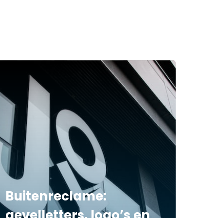
Buitenreclame:
gevelletters, logo’s en