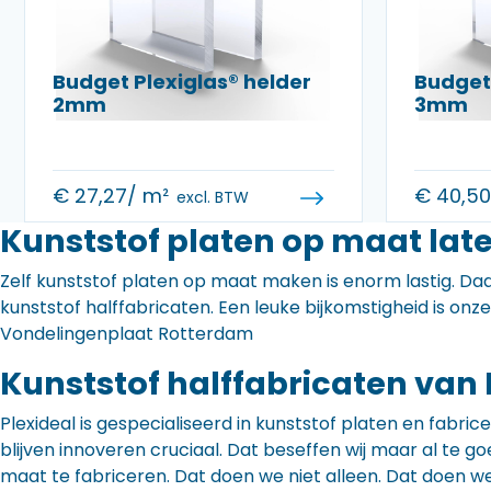
Budget Plexiglas® helder
Budget 
2mm
3mm
€
27,27
/ m²
€
40,5
excl. BTW
Kunststof platen op maat lat
Zelf kunststof platen op maat maken is enorm lastig. Daa
kunststof halffabricaten. Een leuke bijkomstigheid is onz
Vondelingenplaat Rotterdam
Kunststof halffabricaten van 
Plexideal is gespecialiseerd in kunststof platen en fabr
blijven innoveren cruciaal. Dat beseffen wij maar al te
maat te fabriceren. Dat doen we niet alleen. Dat doen w