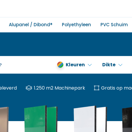
Alupanel / Dibond®
Polyethyleen
PVC Schuim
Kleuren
Dikte
eleverd
1.250 m2 Machinepark
Gratis op ma