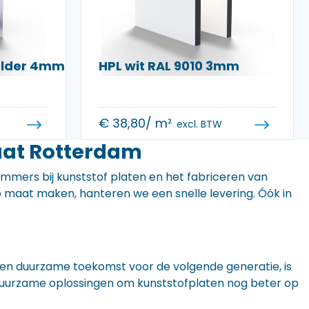
helder 4mm
HPL wit RAL 9010 3mm
€
38,80
/ m²
excl. BTW
aat Rotterdam
 immers bij kunststof platen en het fabriceren van
 op maat maken, hanteren we een snelle levering. Óók in
n een duurzame toekomst voor de volgende generatie, is
r duurzame oplossingen om kunststofplaten nog beter op