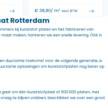
€
38,80
/ m²
excl. BTW
aat Rotterdam
 immers bij kunststof platen en het fabriceren van
 op maat maken, hanteren we een snelle levering. Óók in
n een duurzame toekomst voor de volgende generatie, is
r duurzame oplossingen om kunststofplaten nog beter op
nu gaat om één kunststofplaat of 500.000 platen, met
 vraag te blijven voldoen, beschikken we over een groot