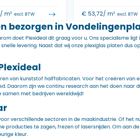
0
/ m²
€
53,72
/ m²
excl. BTW
excl. BTW
en bezorgen in Vondelingenpl
rom doet Plexideal dit graag voor u. Ons specialisme ligt
e snelle levering. Naast dat wij onze plexiglas platen dus
Plexideal
iceren van kunststof halffabricaten. Voor het creëren va
 goed. Daarom zijn we continu research aan het doen naa
e samen met bedrijven wereldwijd!
ar
voor verschillende sectoren in de maakindustrie. Of het 
ne producties te zagen, frezen of lasersnijden. Om aan de
eurige kleur.