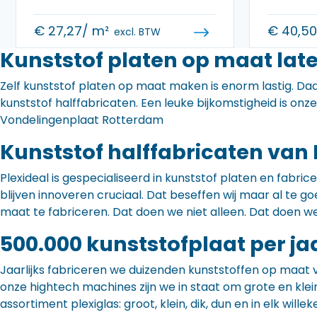
€
27,27
/ m²
€
40,5
excl. BTW
Kunststof platen op maat lat
Zelf kunststof platen op maat maken is enorm lastig. Daa
kunststof halffabricaten. Een leuke bijkomstigheid is onz
Vondelingenplaat Rotterdam
Kunststof halffabricaten van 
Plexideal is gespecialiseerd in kunststof platen en fabr
blijven innoveren cruciaal. Dat beseffen wij maar al te
maat te fabriceren. Dat doen we niet alleen. Dat doen w
500.000 kunststofplaat per ja
Jaarlijks fabriceren we duizenden kunststoffen op maat 
onze hightech machines zijn we in staat om grote en klei
assortiment plexiglas: groot, klein, dik, dun en in elk willek