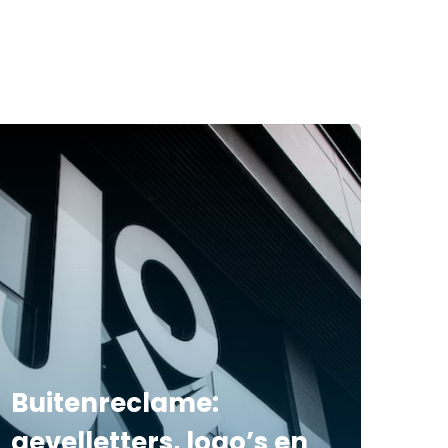
Buitenreclame:
gevelletters, logo’s en