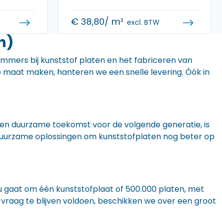
€
38,80
/ m²
excl. BTW
h)
 immers bij kunststof platen en het fabriceren van
 op maat maken, hanteren we een snelle levering. Óók in
n een duurzame toekomst voor de volgende generatie, is
r duurzame oplossingen om kunststofplaten nog beter op
nu gaat om één kunststofplaat of 500.000 platen, met
 vraag te blijven voldoen, beschikken we over een groot