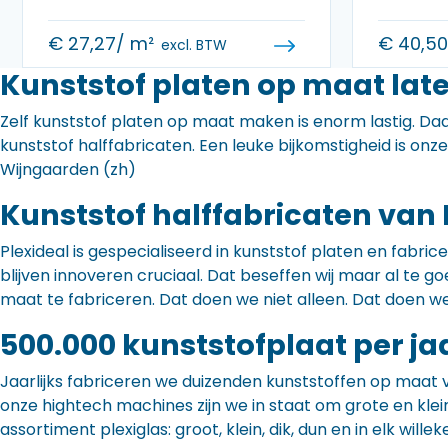
€
27,27
/ m²
€
40,5
excl. BTW
Kunststof platen op maat lat
Zelf kunststof platen op maat maken is enorm lastig. Daa
kunststof halffabricaten. Een leuke bijkomstigheid is onz
Wijngaarden (zh)
Kunststof halffabricaten van 
Plexideal is gespecialiseerd in kunststof platen en fabr
blijven innoveren cruciaal. Dat beseffen wij maar al te
maat te fabriceren. Dat doen we niet alleen. Dat doen w
500.000 kunststofplaat per ja
Jaarlijks fabriceren we duizenden kunststoffen op maat 
onze hightech machines zijn we in staat om grote en klei
assortiment plexiglas: groot, klein, dik, dun en in elk willek