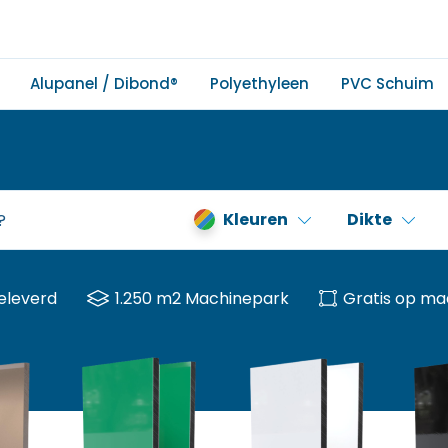
Alupanel / Dibond®
Polyethyleen
PVC Schuim
Kleuren
Dikte
eleverd
1.250 m2 Machinepark
Gratis op ma