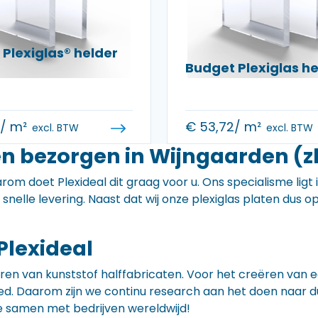
Plexiglas® helder
Budget Plexiglas 
0
/ m²
€
53,72
/ m²
excl. BTW
excl. BTW
en bezorgen in Wijngaarden (z
rom doet Plexideal dit graag voor u. Ons specialisme ligt
e snelle levering. Naast dat wij onze plexiglas platen dus
Plexideal
iceren van kunststof halffabricaten. Voor het creëren va
 goed. Daarom zijn we continu research aan het doen naa
e samen met bedrijven wereldwijd!