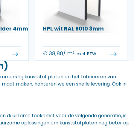
helder 4mm
HPL wit RAL 9010 3mm
€
38,80
/ m²
excl. BTW
h)
 immers bij kunststof platen en het fabriceren van
 op maat maken, hanteren we een snelle levering. Óók in
n een duurzame toekomst voor de volgende generatie, is
r duurzame oplossingen om kunststofplaten nog beter op