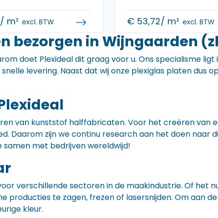
0
/ m²
€
53,72
/ m²
excl. BTW
excl. BTW
en bezorgen in Wijngaarden (z
rom doet Plexideal dit graag voor u. Ons specialisme ligt
e snelle levering. Naast dat wij onze plexiglas platen dus
Plexideal
iceren van kunststof halffabricaten. Voor het creëren va
 goed. Daarom zijn we continu research aan het doen naa
e samen met bedrijven wereldwijd!
ar
voor verschillende sectoren in de maakindustrie. Of het 
ne producties te zagen, frezen of lasersnijden. Om aan de
eurige kleur.