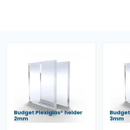
Budget Plexiglas® helder
Budget 
2mm
3mm