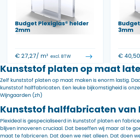
Budget Plexiglas® helder
Budget 
2mm
3mm
€
27,27
/ m²
€
40,5
excl. BTW
Kunststof platen op maat lat
Zelf kunststof platen op maat maken is enorm lastig. Daa
kunststof halffabricaten. Een leuke bijkomstigheid is onz
Wijngaarden (zh)
Kunststof halffabricaten van 
Plexideal is gespecialiseerd in kunststof platen en fabr
blijven innoveren cruciaal. Dat beseffen wij maar al te
maat te fabriceren. Dat doen we niet alleen. Dat doen w