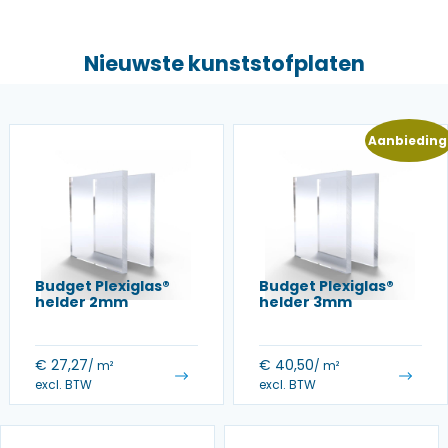
Nieuwste kunststofplaten
Aanbieding
Budget Plexiglas®
Budget Plexiglas®
helder 2mm
helder 3mm
€
27,27
€
40,50
/ m²
/ m²
excl. BTW
excl. BTW