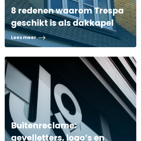
8 redenen waarom Trespa
geschikt is als dakkapel
Lees meer
Buitenreclame:
gevelletters, logo’s en