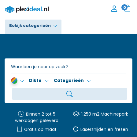
0
Bekijk categorieën
Plexiglas®
Polycarbonaat
Trespa® / HPL
Dikte
Categorieën
Alupanel / Dibond®
Polyethyleen
PVC Schuim
Binnen 2 tot 5
1.250 m2 Machinepark
werkdagen geleverd
Accessoires
Gratis op maat
Lasersnijden en frezen
Contact