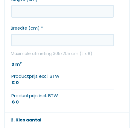
Breedte (cm)
*
Maximale afmeting 305x205 cm (L x B)
2
0
m
Productprijs excl. BTW
€ 0
Productprijs incl. BTW
€ 0
2. Kies aantal