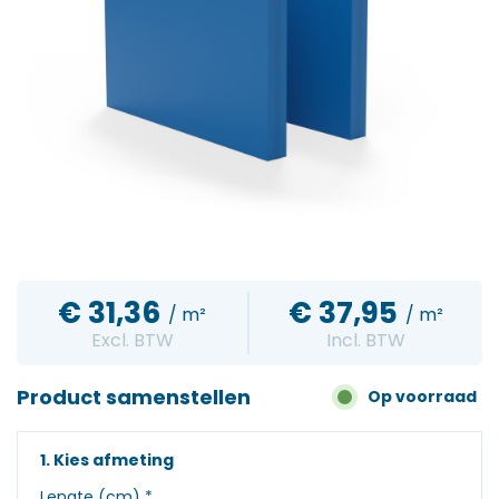
€
31,36
€
37,95
/ m²
/ m²
Excl. BTW
Incl. BTW
Product samenstellen
Op voorraad
1. Kies afmeting
Lengte (cm)
*