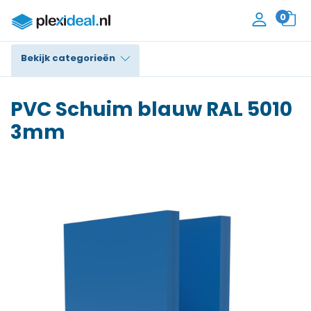
0
Bekijk categorieën
Plexiglas®
PVC Schuim blauw RAL 5010
Polycarbonaat
3mm
Trespa® / HPL
Alupanel / Dibond®
Polyethyleen
PVC Schuim
Accessoires
Contact